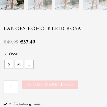
LANGES BOHO-KLEID ROSA
Ursprünglicher
Aktueller
€
49.99
€
37.49
Preis
Preis
war:
ist:
Langes
GRÖSSE
€49.99
€37.49.
Boho-
S
M
L
Kleid
Rosa
Menge
IN DEN WARENKORB
Zufriedenheit garantiert