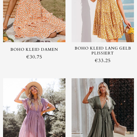
AUSVERKAUFT
BOHO KLEID LANG GELB
BOHO KLEID DAMEN
PLISSIERT
€
30.75
€
33.25