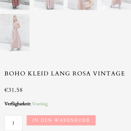
BOHO KLEID LANG ROSA VINTAGE
€
31.58
Boho
Verfügbarkeit:
Vorrätig
kleid
lang
IN DEN WARENKORB
rosa