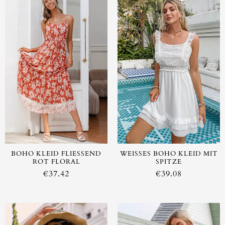
AUSVERKAUFT
BOHO KLEID FLIESSEND R
WEISSES BOHO KLEID MIT S
OT FLORAL
PITZE
€
37.42
€
39.08