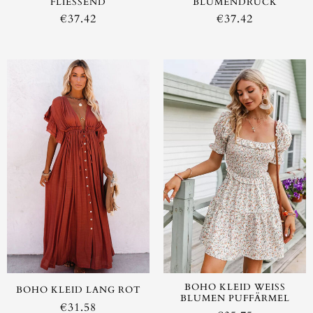
FLIESSEND
BLUMENDRUCK
€
37.42
€
37.42
AUSVERKAUFT
BOHO KLEID WEISS B
BOHO KLEID LANG ROT
LUMEN PUFFÄRMEL
€
31.58