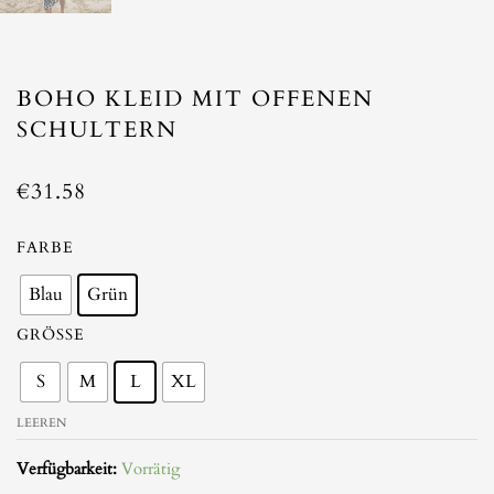
BOHO KLEID MIT OFFENEN
SCHULTERN
€
31.58
Boho
FARBE
Kleid
Blau
Grün
mit
offenen
GRÖSSE
Schultern
Menge
S
M
L
XL
LEEREN
Verfügbarkeit:
Vorrätig