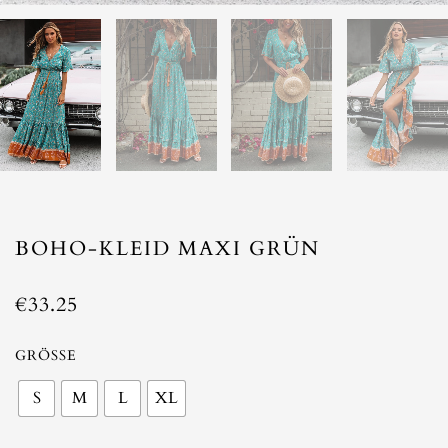
BOHO-KLEID MAXI GRÜN
€
33.25
Boho-
GRÖSSE
Kleid
S
M
L
XL
MAXI
GRÜN
Menge