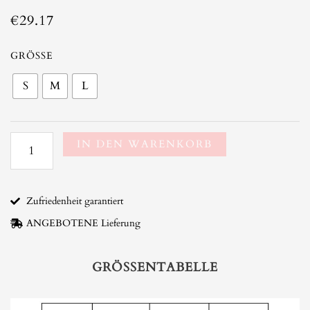
€
29.17
T-
GRÖSSE
Shirt
S
M
L
im
Boho-
Stil
Menge
IN DEN WARENKORB
Zufriedenheit garantiert
ANGEBOTENE Lieferung
GRÖSSENTABELLE