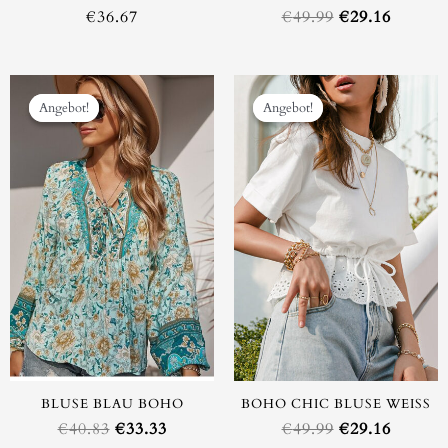
€
36.67
€
49.99
€
29.16
Ursprünglicher
Aktueller
Ursprüngliche
Aktuell
Preis
Preis
Preis
Preis
Angebot!
Angebot!
Angebot!
Angebot!
war:
ist:
war:
ist:
€40.83
€33.33.
€49.99
€29.16.
BLUSE BLAU BOHO
BOHO CHIC BLUSE WEISS
€
40.83
€
33.33
€
49.99
€
29.16