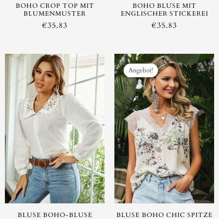
BOHO CROP TOP MIT
BOHO BLUSE MIT
BLUMENMUSTER
ENGLISCHER STICKEREI
€
35.83
€
35.83
Ursprüngliche
Aktuell
Preis
Preis
Angebot!
Angebot!
war:
ist:
€49.99
€29.16.
BLUSE BOHO-BLUSE
BLUSE BOHO CHIC SPITZE