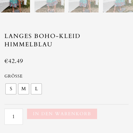
LANGES BOHO-KLEID
HIMMELBLAU
€
42.49
Langes
GRÖSSE
Boho-
S
M
L
Kleid
Himmelblau
Menge
IN DEN WARENKORB