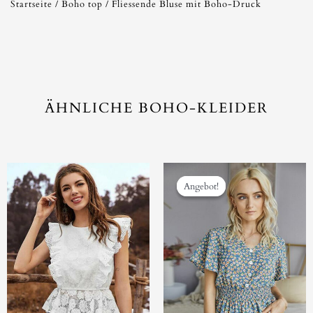
Startseite
/
Boho top
/ Fliessende Bluse mit Boho-Druck
ÄHNLICHE BOHO-KLEIDER
Ursprüngliche
Aktuell
Preis
Preis
Angebot!
Angebot!
war:
ist:
€33.33
€28.33.