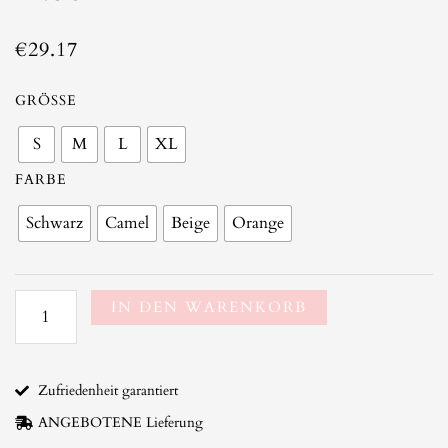
€
29.17
Fliessende
GRÖSSE
Bluse
S
M
L
XL
mit
Boho-
FARBE
Druck
Menge
Schwarz
Camel
Beige
Orange
IN DEN WARENKORB
Zufriedenheit garantiert
ANGEBOTENE Lieferung