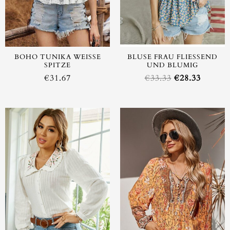
BOHO TUNIKA WEISSE S
BLUSE FRAU FLIESSEND
PITZE
UND BLUMIG
€
31.67
€
33.33
€
28.33