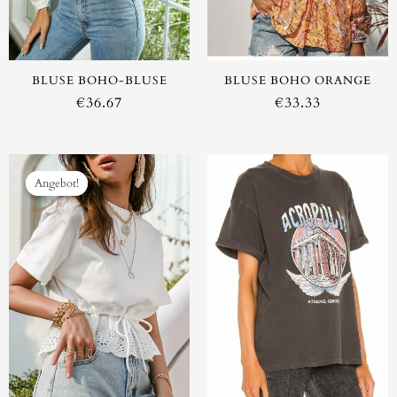
BLUSE BOHO-BLUSE
BLUSE BOHO ORANGE
€
36.67
€
33.33
Ursprünglicher
Aktueller
Preis
Preis
Angebot!
Angebot!
war:
ist:
€49.99
€29.16.