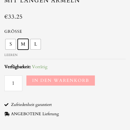
IT LANGEN ÄRMELN
€
33.25
Elegantes
GRÖSSE
weißes
S
M
L
Boho
Kleid
LEEREN
mit
langen
Verfügbarkeit:
Vorrätig
Ärmeln
Menge
IN DEN WARENKORB
Zufriedenheit garantiert
ANGEBOTENE Lieferung