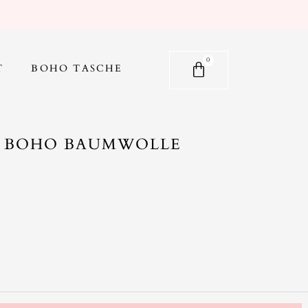
Warenkorb
0
T
BOHO TASCHE
P BOHO BAUMWOLLE