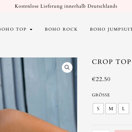
Kostenlose Lieferung innerhalb Deutschlands
BOHO TOP
BOHO ROCK
BOHO JUMPSUI
CROP TO
€
22.50
Crop
GRÖSSE
Top
S
M
L
Boho
Baumwolle
Menge