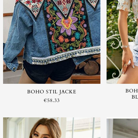
BOH
BOHO STIL JACKE
B
€
58.33