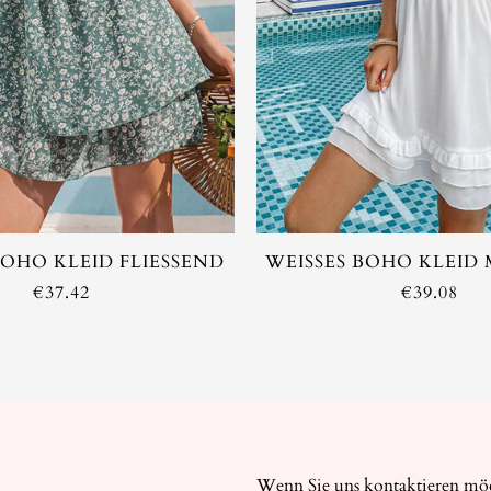
AUSVERKAUF
OHO KLEID FLIESSEND
WEISSES BOHO KLEID M
€
37.42
€
39.08
Wenn Sie uns kontaktieren möch