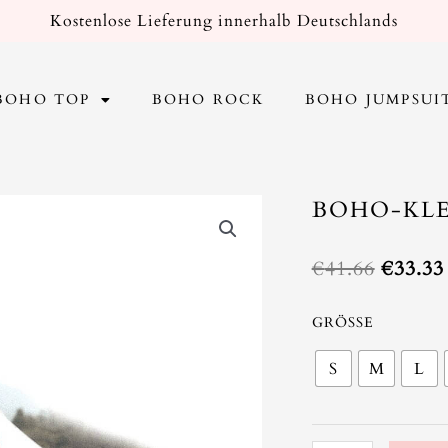
Kostenlose Lieferung innerhalb Deutschlands
BOHO TOP
BOHO ROCK
BOHO JUMPSUI
BOHO-KLE
Ursprü
€
41.66
€
33.33
Preis
war:
Boho-
GRÖSSE
€41.66
Kleid
S
M
L
Schwarz
Vintage
Menge