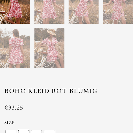
BOHO KLEID ROT BLUMIG
€
33.25
Boho
SIZE
Kleid