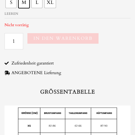
S
M
L
XL
rot
blumig
LEEREN
Menge
Nicht vorrätig
IN DEN WARENKORB
Zufriedenheit garantiert
ANGEBOTENE Lieferung
GRÖSSENTABELLE