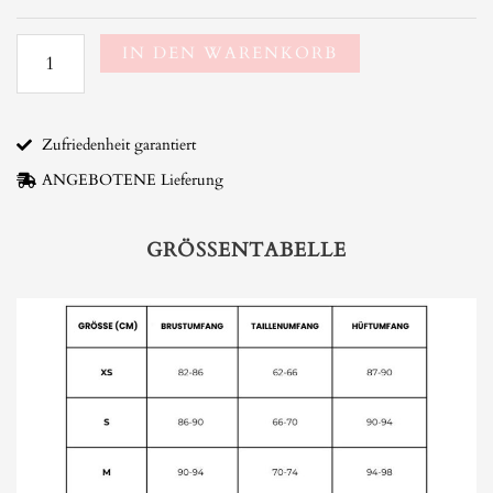
Strand
Menge
IN DEN WARENKORB
Zufriedenheit garantiert
ANGEBOTENE Lieferung
GRÖSSENTABELLE