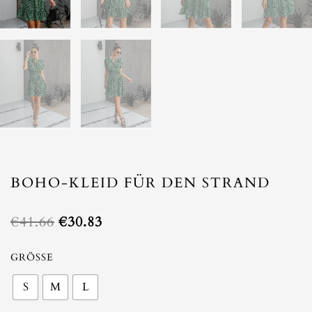
BOHO-KLEID FÜR DEN STRAND
Ursprünglicher
Aktueller
€
41.66
€
30.83
Preis
Preis
war:
ist:
Boho-
GRÖSSE
€41.66
€30.83.
Kleid
S
M
L
für
den