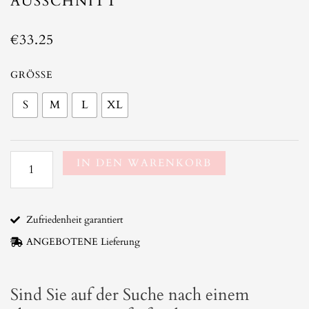
AUSSCHNITT
€
33.25
Boho
GRÖSSE
Kleid
S
M
L
XL
floraleverte
V-
Ausschnitt
Menge
IN DEN WARENKORB
Zufriedenheit garantiert
ANGEBOTENE Lieferung
Sind Sie auf der Suche nach einem